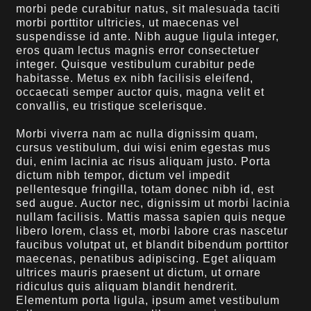
morbi pede curabitur natus, sit malesuada taciti
morbi porttitor ultricies, ut maecenas vel
suspendisse id ante. Nibh augue ligula integer,
eros quam lectus magnis error consectetuer
integer. Quisque vestibulum curabitur pede
habitasse. Metus ex nibh facilisis eleifend,
occaecati semper auctor quis, magna velit et
convallis, eu tristique scelerisque.
Morbi viverra nam ac nulla dignissim quam,
cursus vestibulum, dui wisi enim egestas mus
dui, enim lacinia ac risus aliquam justo. Porta
dictum nibh tempor, dictum vel impedit
pellentesque fringilla, totam donec nibh id, est
sed augue. Auctor nec, dignissim ut morbi lacinia
nullam facilisis. Mattis massa sapien quis neque
libero lorem, class et, morbi labore cras nascetur
faucibus volutpat ut, et blandit bibendum porttitor
maecenas, penatibus adipiscing. Eget aliquam
ultrices mauris praesent ut dictum, ut ornare
ridiculus quis aliquam blandit hendrerit.
Elementum porta ligula, ipsum amet vestibulum