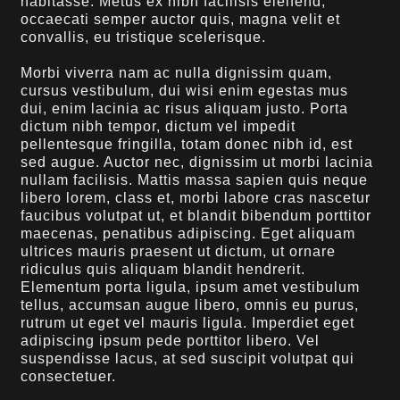
habitasse. Metus ex nibh facilisis eleifend,
occaecati semper auctor quis, magna velit et
convallis, eu tristique scelerisque.
Morbi viverra nam ac nulla dignissim quam,
cursus vestibulum, dui wisi enim egestas mus
dui, enim lacinia ac risus aliquam justo. Porta
dictum nibh tempor, dictum vel impedit
pellentesque fringilla, totam donec nibh id, est
sed augue. Auctor nec, dignissim ut morbi lacinia
nullam facilisis. Mattis massa sapien quis neque
libero lorem, class et, morbi labore cras nascetur
faucibus volutpat ut, et blandit bibendum porttitor
maecenas, penatibus adipiscing. Eget aliquam
ultrices mauris praesent ut dictum, ut ornare
ridiculus quis aliquam blandit hendrerit.
Elementum porta ligula, ipsum amet vestibulum
tellus, accumsan augue libero, omnis eu purus,
rutrum ut eget vel mauris ligula. Imperdiet eget
adipiscing ipsum pede porttitor libero. Vel
suspendisse lacus, at sed suscipit volutpat qui
consectetuer.