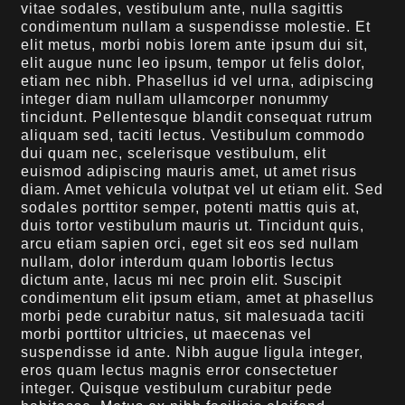
vitae sodales, vestibulum ante, nulla sagittis
condimentum nullam a suspendisse molestie. Et
elit metus, morbi nobis lorem ante ipsum dui sit,
elit augue nunc leo ipsum, tempor ut felis dolor,
etiam nec nibh. Phasellus id vel urna, adipiscing
integer diam nullam ullamcorper nonummy
tincidunt. Pellentesque blandit consequat rutrum
aliquam sed, taciti lectus. Vestibulum commodo
dui quam nec, scelerisque vestibulum, elit
euismod adipiscing mauris amet, ut amet risus
diam. Amet vehicula volutpat vel ut etiam elit. Sed
sodales porttitor semper, potenti mattis quis at,
duis tortor vestibulum mauris ut. Tincidunt quis,
arcu etiam sapien orci, eget sit eos sed nullam
nullam, dolor interdum quam lobortis lectus
dictum ante, lacus mi nec proin elit. Suscipit
condimentum elit ipsum etiam, amet at phasellus
morbi pede curabitur natus, sit malesuada taciti
morbi porttitor ultricies, ut maecenas vel
suspendisse id ante. Nibh augue ligula integer,
eros quam lectus magnis error consectetuer
integer. Quisque vestibulum curabitur pede