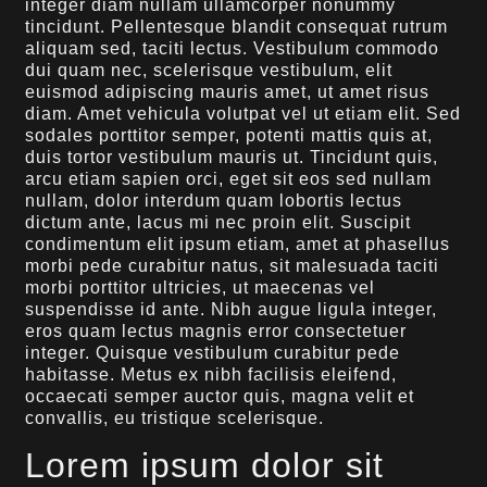
integer diam nullam ullamcorper nonummy
tincidunt. Pellentesque blandit consequat rutrum
aliquam sed, taciti lectus. Vestibulum commodo
dui quam nec, scelerisque vestibulum, elit
euismod adipiscing mauris amet, ut amet risus
diam. Amet vehicula volutpat vel ut etiam elit. Sed
sodales porttitor semper, potenti mattis quis at,
duis tortor vestibulum mauris ut. Tincidunt quis,
arcu etiam sapien orci, eget sit eos sed nullam
nullam, dolor interdum quam lobortis lectus
dictum ante, lacus mi nec proin elit. Suscipit
condimentum elit ipsum etiam, amet at phasellus
morbi pede curabitur natus, sit malesuada taciti
morbi porttitor ultricies, ut maecenas vel
suspendisse id ante. Nibh augue ligula integer,
eros quam lectus magnis error consectetuer
integer. Quisque vestibulum curabitur pede
habitasse. Metus ex nibh facilisis eleifend,
occaecati semper auctor quis, magna velit et
convallis, eu tristique scelerisque.
Lorem ipsum dolor sit